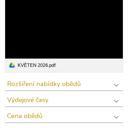
KVĚTEN 2026.pdf
Rozšíření nabídky obědů
Výdejové časy
Cena obědů