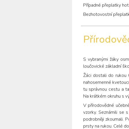
Případné přeplatky hot
Bezhotovostní přeplatk
Přírodově
S vybranými žáky osmýc
loučovické základní ško
Žáci dostali do rukou
nahosemenné kvetoucí r
tu správnou cestu a t
Na krátkém okruhu s výš
V přírodovědné učebně
vzorky. Seznámili se s
podrobněji zkoumali. P
prsty na rukou. Celé dop