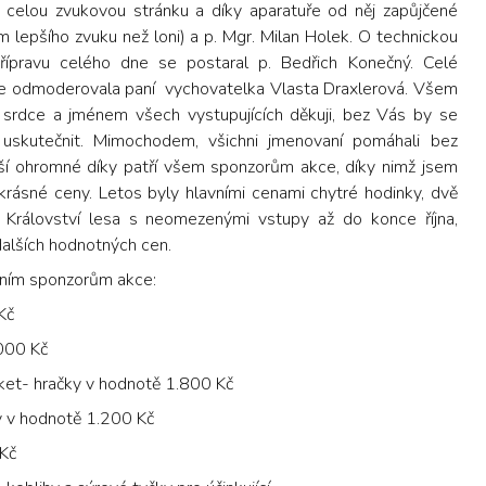
o celou zvukovou stránku a díky aparatuře od něj zapůjčené
m lepšího zvuku než loni) a p. Mgr. Milan Holek. O technickou
řípravu celého dne se postaral p. Bedřich Konečný. Celé
le odmoderovala paní vychovatelka Vlasta Draxlerová. Všem
srdce a jménem všech vystupujících děkuji, bez Vás by se
skutečnit. Mimochodem, všichni jmenovaní pomáhali bez
lší ohromné díky patří všem sponzorům akce, díky nimž jsem
 krásné ceny. Letos byly hlavními cenami chytré hodinky, dvě
 Království lesa s neomezenými vstupy až do konce října,
alších hodnotných cen.
vním sponzorům akce:
Kč
.000 Kč
et- hračky v hodnotě 1.800 Kč
y v hodnotě 1.200 Kč
 Kč