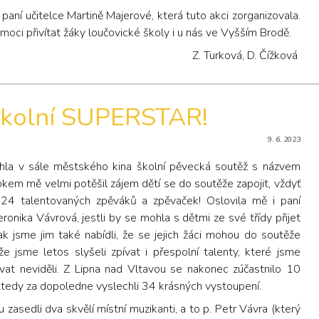
paní učitelce Martině Majerové, která tuto akci zorganizovala.
oci přivítat žáky loučovické školy i u nás ve Vyšším Brodě.
Z. Turková, D. Čížková
 školní SUPERSTAR!
9. 6. 2023
hla v sále městského kina školní pěvecká soutěž s názvem
okem mě velmi potěšil zájem dětí se do soutěže zapojit, vždyť
 24 talentovaných zpěváků a zpěvaček! Oslovila mě i paní
eronika Vávrová, jestli by se mohla s dětmi ze své třídy přijet
ak jsme jim také nabídli, že se jejich žáci mohou do soutěže
že jsme letos slyšeli zpívat i přespolní talenty, které jsme
vat neviděli. Z Lipna nad Vltavou se nakonec zúčastnilo 10
tedy za dopoledne vyslechli 34 krásných vystoupení.
zasedli dva skvělí místní muzikanti, a to p. Petr Vávra (který