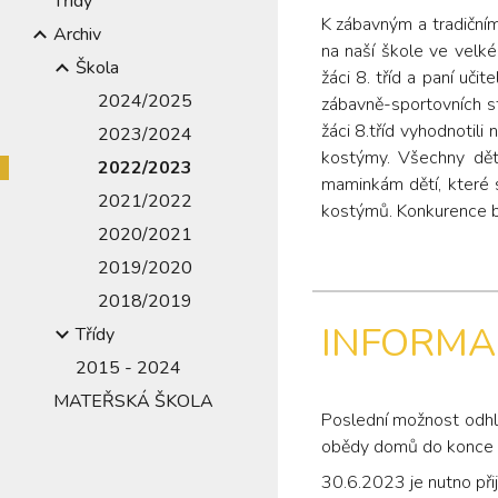
Třídy
K zábavným a tradičním 
Archiv
na naší škole ve velké 
Škola
žáci 8. tříd a paní učit
2024/2025
zábavně-sportovních s
žáci 8.tříd vyhodnotili n
2023/2024
kostýmy. Všechny děti
2022/2023
maminkám dětí, které s
2021/2022
kostýmů. Konkurence b
2020/2021
2019/2020
2018/2019
INFORMAC
Třídy
2015 - 2024
MATEŘSKÁ ŠKOLA
Poslední možnost odhl
obědy domů do konce šk
30.6.2023 je nutno přij