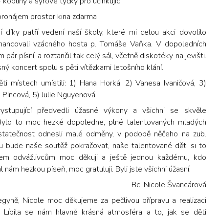
koblihy a sýrové tyčky pro účinkující
pronájem prostor kina zdarma
 díky patří vedení naší školy, které mi celou akci dovolilo
inancovali vzácného hosta p. Tomáše Vaňka. V dopoledních
pár písní, a roztančil tak celý sál, včetně diskotéky na jevišti.
ý koncert spolu s pěti vítězkami letošního klání.
ti místech umístili: 1) Hana Horká, 2) Vanesa Ivaničová, 3)
 Pincová, 5) Julie Nguyenová
vystupující předvedli úžasné výkony a všichni se skvěle
 Bylo to moc hezké dopoledne, plné talentovaných mladých
a statečnost odnesli malé odměny, v podobě něčeho na zub.
 bude naše soutěž pokračovat, naše talentované děti si to
šem odvážlivcům moc děkuji a ještě jednou každému, kdo
 nám hezkou píseň, moc gratuluji. Byli jste všichni úžasní.
Bc. Nicole Švancárová
gyně, Nicole moc děkujeme za pečlivou přípravu a realizaci
 Líbila se nám hlavně krásná atmosféra a to, jak se děti