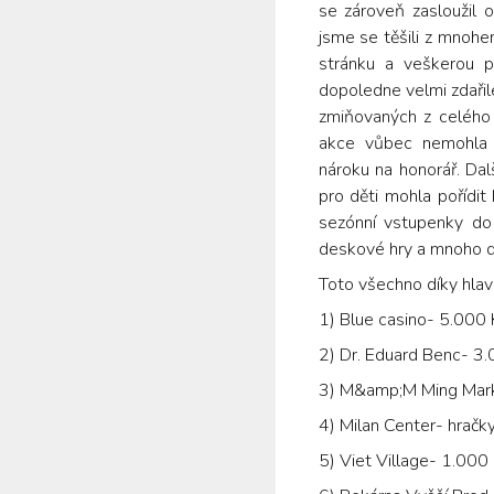
se zároveň zasloužil 
jsme se těšili z mnohe
stránku a veškerou p
dopoledne velmi zdaři
zmiňovaných z celého 
akce vůbec nemohla u
nároku na honorář. Da
pro děti mohla pořídit
sezónní vstupenky do
deskové hry a mnoho d
Toto všechno díky hla
1) Blue casino- 5.000 
2) Dr. Eduard Benc- 3
3) M&amp;M Ming Mark
4) Milan Center- hračk
5) Viet Village- 1.000