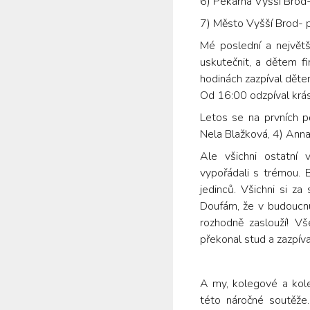
6) Pekárna Vyšší Brod- 
7) Město Vyšší Brod- 
Mé poslední a největší
uskutečnit, a dětem f
hodinách zazpíval dětem 
Od 16:00 odzpíval krásn
Letos se na prvních pě
Nela Blažková, 4) Anna
Ale všichni ostatní 
vypořádali s trémou.
jedinců. Všichni si z
Doufám, že v budoucnu
rozhodně zaslouží! V
překonal stud a zazpíval
A my, kolegové a kole
této náročné soutěže.