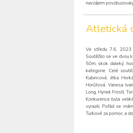
navzájem povzbuzovaly
Atletická
Ve středu 7.6. 2023 
Soutěžilo se ve dvou ka
50m, skok daleký, h
kategorie. Celé soutě
Kubincová, Jitka Hor
Horůtová, Vanesa Iva
Long, Hynek Fröstl, To
Konkurence byla veliká
vyrazili. Pořád se má
Turkové za pomoc a do