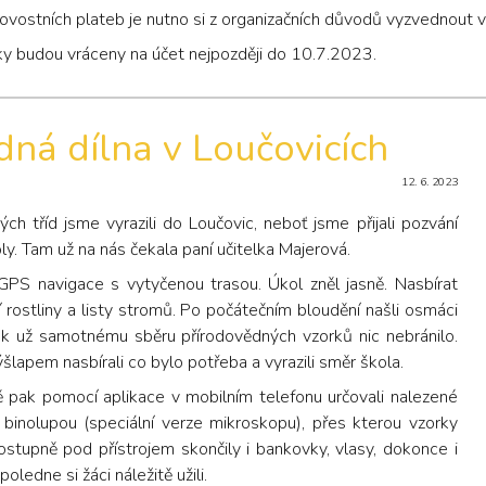
ovostních plateb je nutno si z organizačních důvodů vyzvednout 
y budou vráceny na účet nejpozději do 10.7.2023.
dná dílna v Loučovicích
12. 6. 2023
h tříd jsme vyrazili do Loučovic, neboť jsme přijali pozvání
ly. Tam už na nás čekala paní učitelka Majerová.
 GPS navigace s vytyčenou trasou. Úkol zněl jasně. Nasbírat
ostliny a listy stromů. Po počátečním bloudění našli osmáci
ak už samotnému sběru přírodovědných vzorků nic nebránilo.
lapem nasbírali co bylo potřeba a vyrazili směr škola.
 pak pomocí aplikace v mobilním telefonu určovali nalezené
 binolupou (speciální verze mikroskopu), přes kterou vzorky
ostupně pod přístrojem skončily i bankovky, vlasy, dokonce i
oledne si žáci náležitě užili.