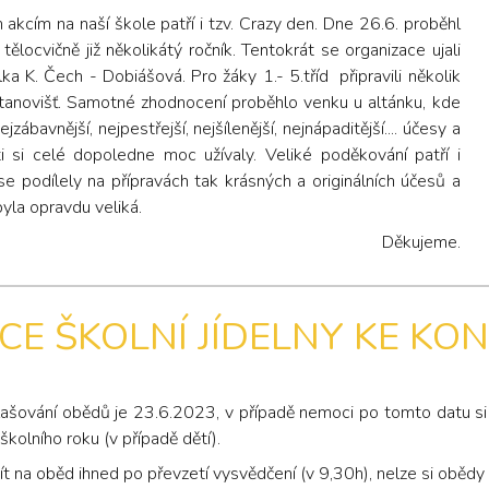
akcím na naší škole patří i tzv. Crazy den. Dne 26.6. proběhl
tělocvičně již několikátý ročník. Tentokrát se organizace ujali
elka K. Čech - Dobiášová. Pro žáky 1.- 5.tříd připravili několik
tanovišť. Samotné zhodnocení proběhlo venku u altánku, kde
ejzábavnější, nejpestřejší, nejšílenější, nejnápaditější.... účesy a
 si celé dopoledne moc užívaly. Veliké poděkování patří i
e podílely na přípravách tak krásných a originálních účesů a
yla opravdu veliká.
Děkujeme.
E ŠKOLNÍ JÍDELNY KE KO
ašování obědů je 23.6.2023, v případě nemoci po tomto datu si 
olního roku (v případě dětí).
ít na oběd ihned po převzetí vysvědčení (v 9,30h), nelze si obědy o