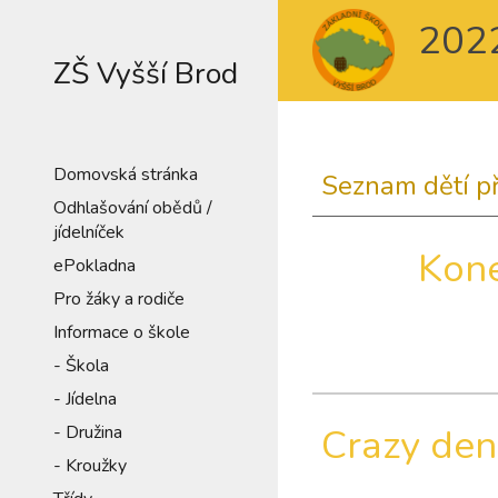
202
Sk
ZŠ Vyšší Brod
Domovská stránka
Seznam dětí př
Odhlašování obědů /
jídelníček
Kone
ePokladna
Pro žáky a rodiče
Informace o škole
- Škola
- Jídelna
Crazy den
- Družina
- Kroužky