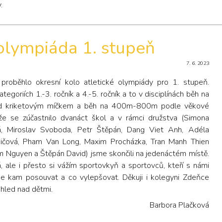
.
 olympiáda 1. stupeň
7. 6. 2023
proběhlo okresní kolo atletické olympiády pro 1. stupeň.
tegoriích 1.-3. ročník a 4.-5. ročník a to v disciplínách běh na
od kriketovým míčkem a běh na 400m-800m podle věkové
že se zúčastnilo dvanáct škol a v rámci družstva (Simona
ká, Miroslav Svoboda, Petr Štěpán, Dang Viet Anh, Adéla
ničová, Pham Van Long, Maxim Procházka, Tran Manh Thien
m Nguyen a Štěpán David) jsme skončili na jedenáctém místě.
, ale i přesto si vážím sportovkyň a sportovců, kteří s námi
me kam posouvat a co vylepšovat. Děkuji i kolegyni Zdeňce
hled nad dětmi.
Barbora Plačková