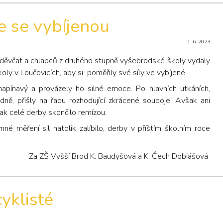
e se vybíjenou
1. 6. 2023
 děvčat a chlapců z druhého stupně vyšebrodské školy vydaly
oly v Loučovicích, aby si poměřily své síly ve vybíjené.
 napínavý a provázely ho silné emoce. Po hlavních utkáních,
dně, přišly na řadu rozhodující zkrácené souboje. Avšak ani
tak celé derby skončilo remízou.
é měření sil natolik zalíbilo, derby v příštím školním roce
Za ZŠ Vyšší Brod K. Baudyšová a K. Čech Dobiášová
yklisté