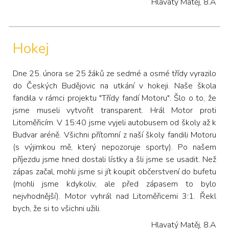
Hlavatý Matěj, 8.A
Hokej
Dne 25. února se 25 žáků ze sedmé a osmé třídy vyrazilo
do Českých Budějovic na utkání v hokeji. Naše škola
fandila v rámci projektu "Třídy fandí Motoru". Šlo o to, že
jsme museli vytvořit transparent. Hrál Motor proti
Litoměřicím. V 15:40 jsme vyjeli autobusem od školy až k
Budvar aréně. Všichni přítomní z naší školy fandili Motoru
(s výjimkou mě, který nepozoruje sporty). Po našem
příjezdu jsme hned dostali lístky a šli jsme se usadit. Než
zápas začal, mohli jsme si jít koupit občerstvení do bufetu
(mohli jsme kdykoliv, ale před zápasem to bylo
nejvhodnější). Motor vyhrál nad Litoměřicemi 3:1. Řekl
bych, že si to všichni užili.
Hlavatý Matěj, 8.A