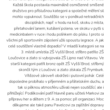
Každá škola postavila maximálně osmičlenné smíšené
družstvo pro příslušnou kategorii a společné měření sil
mohlo vypuknout. Soutěžilo se v poněkud netradičních
disciplínách, např. v hodu na koš, skoku z místa,
přetahování lanem, kutálení polena, ve skoku v pytli s
medicinbalem v ruce i hodu polínkem do písku. I proto si
všichni při sportovním zápolení užili spoustu legrace. A jak
celé soutěžení vlastně dopadlo? V mladší kategorii se na
3. místě umístila ZŠ Vyšší Brod, stříbro patřilo ZŠ
Loučovice a zlato si vybojovala ZŠ Lipno nad Vltavou. Ve
starší kategorii patřil bronz opět ZŠ Vyšší Brod, stříbrný
skončil tým z Loučovic a zlato získala ZŠ Frymburk.
Vítězové zároveň obdrželi i putovní pohár. Celé
dopoledne probíhalo v příjemném a přátelském duchu, a
tak si pěknou atmosféru užívali nejen soutěžící, ale i
přihlížející. Poděkování patří hlavně panu učiteli Markovi za
přípravu her a dětem z 9. A za pomoc při organizaci. Moc
děkujeme ale také panu Pavelcovi za zajištění dopravy