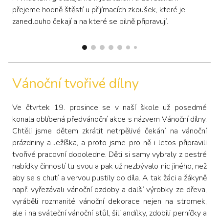
přejeme hodně štěstí u přijímacích zkoušek, které je
zanedlouho čekají a na které se pilně připravují.
Vánoční tvořivé dílny
Ve čtvrtek 19. prosince se v naší škole už posedmé
konala oblíbená předvánoční akce s názvem Vánoční dílny.
Chtěli jsme dětem zkrátit netrpělivé čekání na vánoční
prázdniny a Ježíška, a proto jsme pro ně i letos připravili
tvořivé pracovní dopoledne. Děti si samy vybraly z pestré
nabídky činností tu svou a pak už nezbývalo nic jiného, než
aby se s chutí a vervou pustily do díla. A tak žáci a žákyně
např. vyřezávali vánoční ozdoby a další výrobky ze dřeva,
vyráběli rozmanité vánoční dekorace nejen na stromek,
ale i na sváteční vánoční stůl, šili andílky, zdobili perníčky a