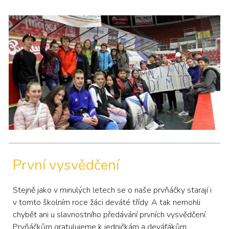
První vysvědčení
Stejně jako v minulých letech se o naše prvňáčky starají i
v tomto školním roce žáci deváté třídy. A tak nemohli
chybět ani u slavnostního předávání prvních vysvědčení.
Prvňáčkům gratulujeme k jedničkám a deváťákům