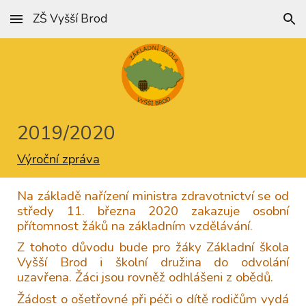
ZŠ Vyšší Brod
Skip to main content
Skip to navigation
20
19
/202
0
Výroční zpráva
Na základě nařízení ministra zdravotnictví se od
středy 11. března 2020 zakazuje osobní
přítomnost žáků na základním vzdělávání.
Z tohoto důvodu bude pro žáky Základní škola
Vyšší Brod i školní družina do odvolání
uzavřena. Žáci jsou rovněž odhlášeni z obědů.
Žádost o ošetřovné při péči o dítě rodičům vydá