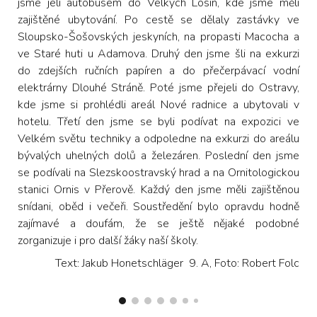
jsme jeli autobusem do Velkých Losin, kde jsme měli
zajištěné ubytování. Po cestě se dělaly zastávky ve
Sloupsko-Šošovských jeskyních, na propasti Macocha a
ve Staré huti u Adamova. Druhý den jsme šli na exkurzi
do zdejších ručních papíren a do přečerpávací vodní
elektrárny Dlouhé Stráně. Poté jsme přejeli do Ostravy,
kde jsme si prohlédli areál Nové radnice a ubytovali v
hotelu. Třetí den jsme se byli podívat na expozici ve
Velkém světu techniky a odpoledne na exkurzi do areálu
bývalých uhelných dolů a železáren. Poslední den jsme
se podívali na Slezskoostravský hrad a na Ornitologickou
stanici Ornis v Přerově. Každý den jsme měli zajištěnou
snídani, oběd i večeři. Soustředění bylo opravdu hodně
zajímavé a doufám, že se ještě nějaké podobné
zorganizuje i pro další žáky naší školy.
Text: Jakub Honetschläger 9. A, Foto: Robert Folc