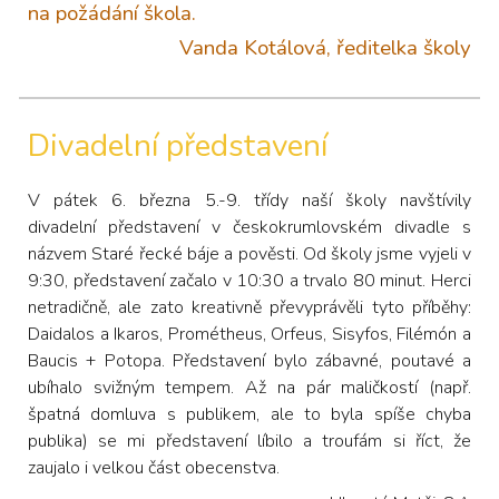
na požádání škola.
Vanda Kotálová, ředitelka školy
Divadelní představení
V pátek 6. března 5.-9. třídy naší školy navštívily
divadelní představení v českokrumlovském divadle s
názvem Staré řecké báje a pověsti. Od školy jsme vyjeli v
9:30, představení začalo v 10:30 a trvalo 80 minut. Herci
netradičně, ale zato kreativně převyprávěli tyto příběhy:
Daidalos a Ikaros, Prométheus, Orfeus, Sisyfos, Filémón a
Baucis + Potopa. Představení bylo zábavné, poutavé a
ubíhalo svižným tempem. Až na pár maličkostí (např.
špatná domluva s publikem, ale to byla spíše chyba
publika) se mi představení líbilo a troufám si říct, že
zaujalo i velkou část obecenstva.