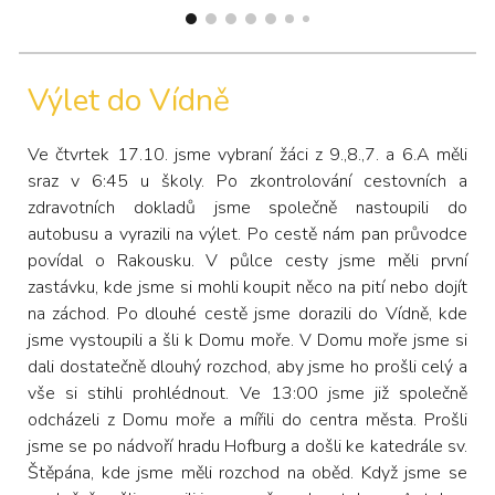
Výlet do Vídně
Ve čtvrtek 17.10. jsme vybraní žáci z 9.,8.,7. a 6.A měli
sraz v 6:45 u školy. Po zkontrolování cestovních a
zdravotních dokladů jsme společně nastoupili do
autobusu a vyrazili na výlet. Po cestě nám pan průvodce
povídal o Rakousku. V půlce cesty jsme měli první
zastávku, kde jsme si mohli koupit něco na pití nebo dojít
na záchod. Po dlouhé cestě jsme dorazili do Vídně, kde
jsme vystoupili a šli k Domu moře. V Domu moře jsme si
dali dostatečně dlouhý rozchod, aby jsme ho prošli celý a
vše si stihli prohlédnout. Ve 13:00 jsme již společně
odcházeli z Domu moře a mířili do centra města. Prošli
jsme se po nádvoří hradu Hofburg a došli ke katedrále sv.
Štěpána, kde jsme měli rozchod na oběd. Když jsme se