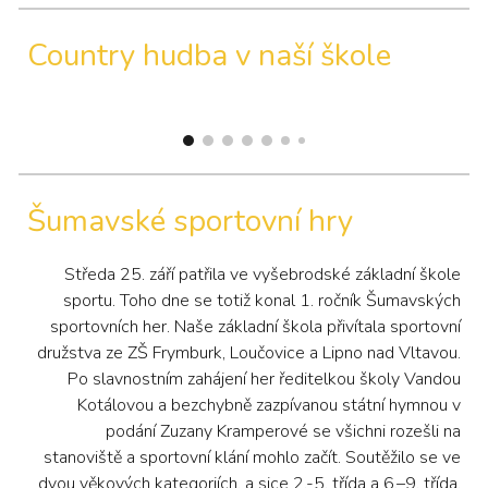
Country hudba v naší škole
Šumavské sportovní hry
Středa 25. září patřila ve vyšebrodské základní škole
sportu. Toho dne se totiž konal 1. ročník Šumavských
sportovních her. Naše základní škola přivítala sportovní
družstva ze ZŠ Frymburk, Loučovice a Lipno nad Vltavou.
Po slavnostním zahájení her ředitelkou školy Vandou
Kotálovou a bezchybně zazpívanou státní hymnou v
podání Zuzany Kramperové se všichni rozešli na
stanoviště a sportovní klání mohlo začít. Soutěžilo se ve
dvou věkových kategoriích, a sice 2.-5. třída a 6.–9. třída.