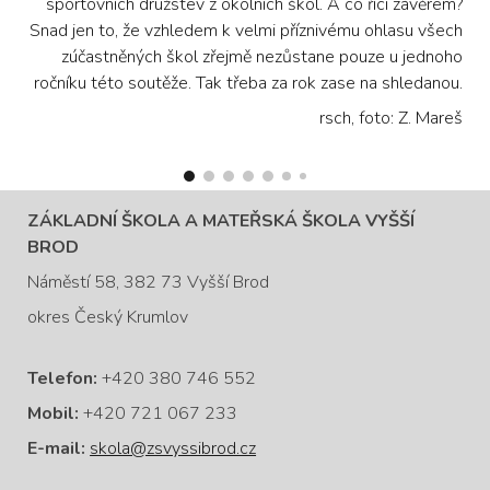
sportovních družstev z okolních škol. A co říci závěrem?
Snad jen to, že vzhledem k velmi příznivému ohlasu všech
zúčastněných škol zřejmě nezůstane pouze u jednoho
ročníku této soutěže. Tak třeba za rok zase na shledanou.
rsch, foto: Z. Mareš
ZÁKLADNÍ ŠKOLA A MATEŘSKÁ ŠKOLA VYŠŠÍ
BROD
Náměstí 58, 382 73 Vyšší Brod
okres Český Krumlov
Telefon:
+420 380 746 552
Mobil:
+420 721 067 233
E-mail:
skola@zsvyssibrod.cz