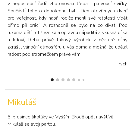
v neposlední řadě zhotovovali třeba i plovoucí svíčky.
Součástí tohoto dopoledne byl i Den otevřených dveří
pro veřejnost, kdy např. rodiče mohli své ratolesti vidět
přímo při práci. A rozhodně se bylo na co dívat! Pod
rukama dětí totiž vznikala opravdu nápaditá a vkusná dílka
a kdoví, třeba právě takový výrobek z některé dílny
zkrášlil vánoční atmosféru u vás doma a možná, že udělal
radost pod stromečkem právě vám!
rsch
Mikuláš
5. prosince školáky ve Vyšším Brodě opět navštívil
Mikuláš se svojí partou.