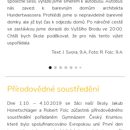
společně sešli, vyrazili jsme směrem k autobusu. Autobus
nás zavezl k barevným domům architekta
Hundertwassera. Prohlédli jsme si nepravidelné barevné
domky, ale již byl čas k odjezdu domů. Po náročné cestě
se zastávkou jsme dorazili do Vyššího Brodu ve 20:00.
Chtěl bych škole poděkovat, že pro nás tento výlet
uspořádala.
Text: J. Svora, 9.A, Foto: R. Folc, 9.A
Přírodovědné soustředění
Dne 1.10. – 4.10.2019 se žáci naší školy, Jakub
Honetschläger a Robert Folc zúčastnili přírodovědného
soustředění pořádaném Gymnáziem Český Krumlov,
které bylo spolufinancováno Evropskou unií. První den