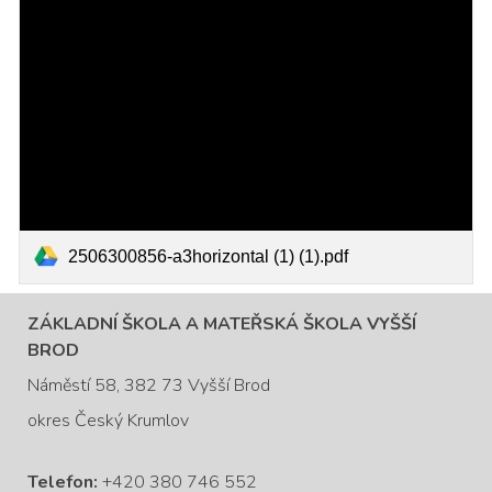
2506300856-a3horizontal (1) (1).pdf
ZÁKLADNÍ ŠKOLA A MATEŘSKÁ ŠKOLA VYŠŠÍ
BROD
Náměstí 58, 382 73 Vyšší Brod
okres Český Krumlov
Telefon:
+420 380 746 552