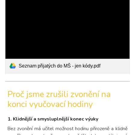
Seznam přijatých do MŠ - jen kódy.pdf
Proč jsme zrušili zvonění na
konci vyučovací hodiny
1. Klidnější a smysluplnější konec výuky
Bez zvonění má učitel možnost hodinu přirozeně a klidně