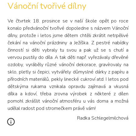
Vánoční tvořivé dílny
Ve čtvrtek 18. prosince se v naší škole opět po roce
konalo předvánoční tvořivé dopoledne s názvem Vánoční
dílny, protože i letos jsme dětem chtěli zkrátit netrpělivé
čekání na vánoční prázdniny a Ježíška. Z pestré nabídky
činností si děti vybraly tu svou a pak už se s chutí a
vervou pustily do díla. A tak děti např. vyřezávaly dřevěné
ozdoby, vyráběly různé vánoční dekorace, gravírovaly na
sklo, pletly si čepici, vytvářely důmyslné dárky z papíru a
přírodních materiálů, pekly linecké cukroví atd. I letos pod
dětskýma rukama vznikala opravdu zajímavá a vkusná
dílka a kdoví, třeba zrovna výrobek z některé z dílen
pomohl zkrášlit vánoční atmosféru u vás doma a možná
udělal radost pod stromečkem právě vám!
Radka Schlegelmilchová