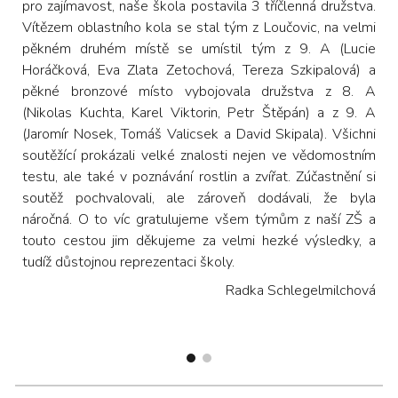
pro zajímavost, naše škola postavila 3 tříčlenná družstva.
Vítězem oblastního kola se stal tým z Loučovic, na velmi
pěkném druhém místě se umístil tým z 9. A (Lucie
Horáčková, Eva Zlata Zetochová, Tereza Szkipalová) a
pěkné bronzové místo vybojovala družstva z 8. A
(Nikolas Kuchta, Karel Viktorin, Petr Štěpán) a z 9. A
(Jaromír Nosek, Tomáš Valicsek a David Skipala). Všichni
soutěžící prokázali velké znalosti nejen ve vědomostním
testu, ale také v poznávání rostlin a zvířat. Zúčastnění si
soutěž pochvalovali, ale zároveň dodávali, že byla
náročná. O to víc gratulujeme všem týmům z naší ZŠ a
touto cestou jim děkujeme za velmi hezké výsledky, a
tudíž důstojnou reprezentaci školy.
Radka Schlegelmilchová