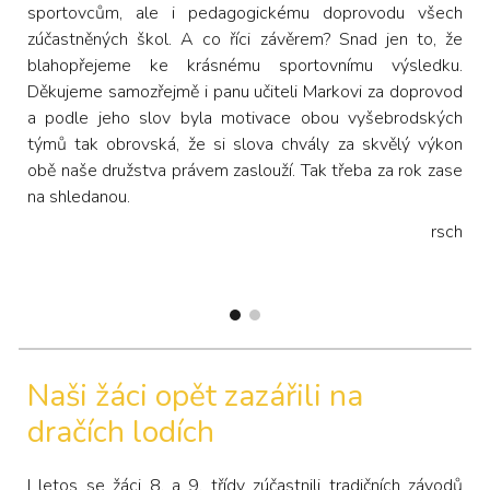
sportovcům, ale i pedagogickému doprovodu všech
zúčastněných škol. A co říci závěrem? Snad jen to, že
blahopřejeme ke krásnému sportovnímu výsledku.
Děkujeme samozřejmě i panu učiteli Markovi za doprovod
a podle jeho slov byla motivace obou vyšebrodských
týmů tak obrovská, že si slova chvály za skvělý výkon
obě naše družstva právem zaslouží. Tak třeba za rok zase
na shledanou.
rsch
Naši žáci opět zazářili na
dračích lodích
I letos se žáci 8. a 9. třídy zúčastnili tradičních závodů