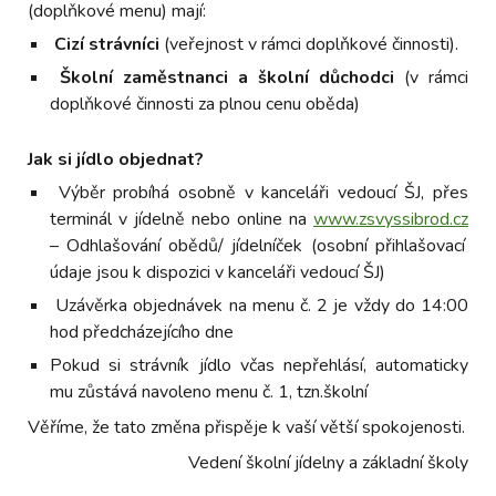
(doplňkové menu) mají:
Cizí strávníci
(veřejnost v rámci doplňkové činnosti).
Školní zaměstnanci a školní důchodci
(v rámci
doplňkové činnosti za plnou cenu oběda)
Jak si jídlo objednat?
Výběr probíhá osobně v kanceláři vedoucí ŠJ, přes
terminál v jídelně nebo online na
www.zsvyssibrod.cz
– Odhlašování obědů/ jídelníček (osobní přihlašovací
údaje jsou k dispozici v kanceláři vedoucí ŠJ)
Uzávěrka objednávek na menu č. 2 je vždy do 14:00
hod předcházejícího dne
Pokud si strávník jídlo včas nepřehlásí, automaticky
mu zůstává navoleno menu č. 1, tzn.školní
Věříme, že tato změna přispěje k vaší větší spokojenosti.
Vedení školní jídelny a základní školy