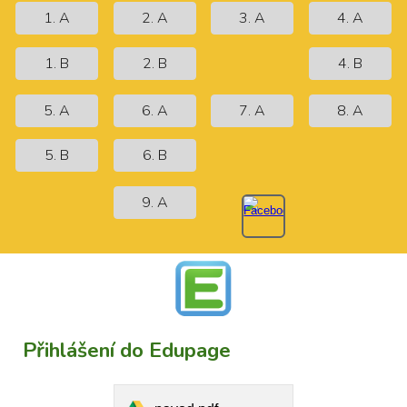
1. A
2. A
3. A
4. A
1. B
2. B
4. B
5. A
6. A
7. A
8. A
5. B
6. B
9. A
Přihlášení do Edupage