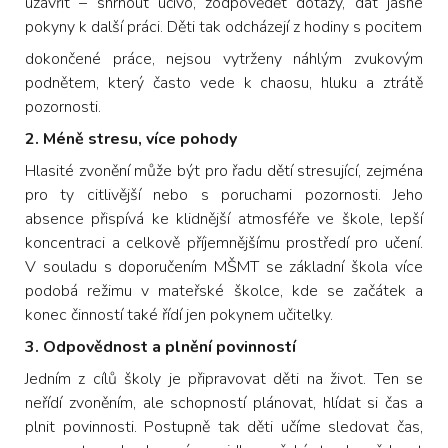
uzavřít – shrnout učivo, zodpovědět dotazy, dát jasné
pokyny k další práci. Děti tak odcházejí z hodiny s pocitem
dokončené práce, nejsou vytrženy náhlým zvukovým
podnětem, který často vede k chaosu, hluku a ztrátě
pozornosti.
2. Méně stresu, více pohody
Hlasité zvonění může být pro řadu dětí stresující, zejména
pro ty citlivější nebo s poruchami pozornosti. Jeho
absence přispívá ke klidnější atmosféře ve škole, lepší
koncentraci a celkově příjemnějšímu prostředí pro učení.
V souladu s doporučením MŠMT se základní škola více
podobá režimu v mateřské školce, kde se začátek a
konec činností také řídí jen pokynem učitelky.
3. Odpovědnost a plnění povinností
Jedním z cílů školy je připravovat děti na život. Ten se
neřídí zvoněním, ale schopností plánovat, hlídat si čas a
plnit povinnosti. Postupně tak děti učíme sledovat čas,