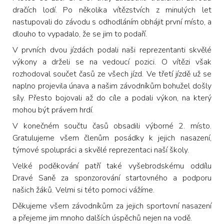
dračích lodí. Po několika vítězstvích z minulých let
nastupovali do závodu s odhodláním obhájit první místo, a
dlouho to vypadalo, že se jim to podaří.
V prvních dvou jízdách podali naši reprezentanti skvělé
výkony a drželi se na vedoucí pozici. O vítězi však
rozhodoval součet časů ze všech jízd. Ve třetí jízdě už se
naplno projevila únava a našim závodníkům bohužel došly
síly. Přesto bojovali až do cíle a podali výkon, na který
mohou být právem hrdí.
V konečném součtu časů obsadili výborné 2. místo.
Gratulujeme všem členům posádky k jejich nasazení,
týmové spolupráci a skvělé reprezentaci naší školy.
Velké poděkování patří také vyšebrodskému oddílu
Dravé Saně za sponzorování startovného a podporu
našich žáků. Velmi si této pomoci vážíme.
Děkujeme všem závodníkům za jejich sportovní nasazení
a přejeme jim mnoho dalších úspěchů nejen na vodě.