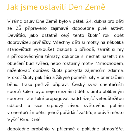
Jak jsme oslavili Den Země
V rámci oslav Dne Země bylo v pátek 24. dubna pro děti
ze ZŠ připraveno zajímavé dopoledne plné aktivit.
Deváťáci, jako ostatně celý tento školní rok, opět
doprovázeli prvňáčky. Všechny děti si mohly na několika
stanovištích vyzkoušet znalosti o přírodě, zahrát si hry
s přírodovědnými tématy, dokonce si nechat nažehlit na
oblečení buď zvířecí, nebo rostlinný motiv. Mimochodem,
nažehlovací obrázek škola poskytla zájemcům zdarma.
V okolí školy pak žáci a žákyně poměřili síly v orientačním
běhu. Trasu pečlivě připravil Český svaz orientačních
sportů. Cílem bylo nejen seznámit děti s tímto oblíbeným
sportem, ale také propagovat nadcházející veledůležitou
událost, a sice srpnový závod světového poháru
v orientačním běhu, jehož pořádání zaštiťuje právě město
Vyšší Brod. Celé
dopoledne proběhlo v příjemné a poklidné atmosféře,