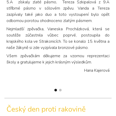
5.A získaly zlaté pásmo, Tereza Szkipalová z 9.A
stříbrné pásmo v sólovém zpěvu. Vanda a Tereza
zazpívaly také jako duo a toto vystoupení bylo opět
odbornou porotou ohodnoceno zlatým pásmem.
Nejmladší zpěvačka, Vaneska Procházková, která se
soutěže zúčastnila vůbec poprvé, postoupila do
krajského kola ve Strakonicích. To se konalo 15. května a
naše žákyně si zde vyzpívala bronzové pásmo.
Všem zpěvačkám děkujeme za vzornou reprezentaci
školy a gratulujeme k jejich krásným výsledkům.
Hana Kajerová
Český den proti rakovině