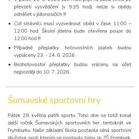
převzetí vysvědčení (v 9:35 hod), nelze si obědy
odnášet v jídlonosičích !!!
Cizí strávníci musí vyzvednout oběd v čase 11:00 –
12:00 hod. Školní jídelna bude otevřena pouze do
12:00 hod !!!
Případné přeplatky hotovostních plateb budou
vypláceny 23. - 24. 6. 2026.
Bezhotovostní přeplatky budou vráceny na účet
nejpozději do 10. 7. 2026.
Šumavské sportovní hry
Pátek 29. května patřil sportu. Toho dne se totiž konal
další ročník Šumavských sportovních her, tentokrát ve
Frymburku. Naše základní škola postavila silná sportovní
družstva, proti kterým se postavily týmy ze ZŠ Frymburk,