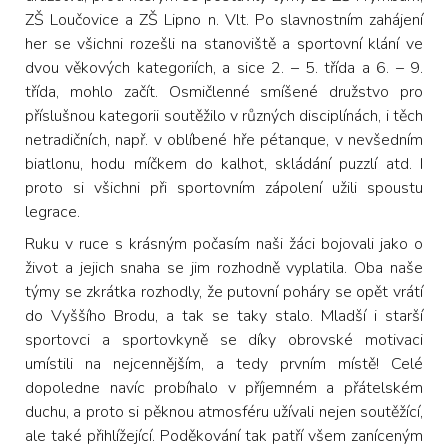
ZŠ Loučovice a ZŠ Lipno n. Vlt. Po slavnostním zahájení
her se všichni rozešli na stanoviště a sportovní klání ve
dvou věkových kategoriích, a sice 2. – 5. třída a 6. – 9.
třída, mohlo začít. Osmičlenné smíšené družstvo pro
příslušnou kategorii soutěžilo v různých disciplínách, i těch
netradičních, např. v oblíbené hře pétanque, v nevšedním
biatlonu, hodu míčkem do kalhot, skládání puzzlí atd. I
proto si všichni při sportovním zápolení užili spoustu
legrace.
Ruku v ruce s krásným počasím naši žáci bojovali jako o
život a jejich snaha se jim rozhodně vyplatila. Oba naše
týmy se zkrátka rozhodly, že putovní poháry se opět vrátí
do Vyššího Brodu, a tak se taky stalo. Mladší i starší
sportovci a sportovkyně se díky obrovské motivaci
umístili na nejcennějším, a tedy prvním místě! Celé
dopoledne navíc probíhalo v příjemném a přátelském
duchu, a proto si pěknou atmosféru užívali nejen soutěžící,
ale také přihlížející. Poděkování tak patří všem zaníceným