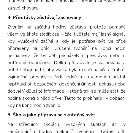
reagovat na domluvená pravidla a přebírat odpovědnost
za své chování.
4. Přestávky zůstávají zachovány
Zvonění na začátku hodiny zůstává, protože pomáhá
všem ve škole sladit čas – žáci i učitelé mají jasný signál,
kdy vyučování začíná a kdy je potřeba být ve třídě
připravený na práci. Zrušení zvonění na konci hodin
neznamená, že by děti přicházely o přestávky nebo o
potřebný odpočinek. Délka přestávek je zachována a
učitelé dbají na to, aby výuka byla ukončena včas. Krátké,
výjimečné přesahy v řádu jedné minuty mohou nastat
například při bezpečném dokončení činnosti, pokusu nebo
doplnění důležité informace – stejně tak se může stát, že
hodina skončí o něco dříve. Takto to probíhalo i v dobách,
kdy na konci hodin zvonilo.
5. Škola jako příprava na skutečný svět
Na středních školách, vysokých školách ani v
zaměstnáních hodiny nekončí zvoněním. Učíme děti